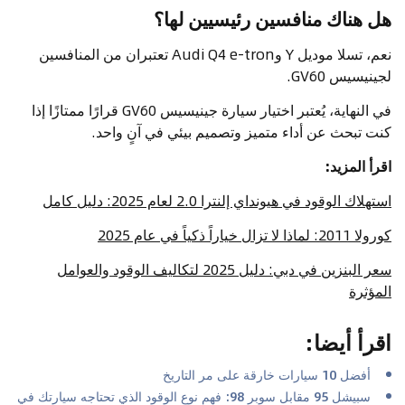
هل هناك منافسين رئيسيين لها؟
نعم،
تسلا
موديل Y وAudi Q4 e-tron تعتبران من المنافسين
لجينيسيس GV60.
في النهاية، يُعتبر اختيار سيارة جينيسيس GV60 قرارًا ممتازًا إذا
كنت تبحث عن أداء متميز وتصميم بيئي في آنٍ واحد.
اقرأ المزيد:
استهلاك الوقود في هيونداي إلنترا 2.0 لعام 2025: دليل كامل
كورولا 2011: لماذا لا تزال خياراً ذكياً في عام 2025
سعر البنزين في دبي: دليل 2025 لتكاليف الوقود والعوامل
المؤثرة
اقرأ أيضا
:
أفضل 10 سيارات خارقة على مر التاريخ
سبيشل 95 مقابل سوبر 98: فهم نوع الوقود الذي تحتاجه سيارتك في