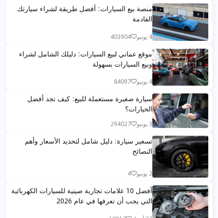
منصة بيع السيارات: أفضل طريقة لشراء سيارتك
القادمة
4 يونيو
403904
موقع عماني لبيع السيارات: دليلك الشامل لشراء
وبيع السيارات بسهولة
4 يونيو
84097
سيارة صغيرة مستعملة للبيع: كيف تجد أفضل
الخيارات؟
3 يونيو
294027
تسعير سيارة: دليل شامل لتحديد الأسعار وأهم
النصائح
2 يونيو
4
أفضل 10 علامات تجارية صينية للسيارات الكهربائية
التي يجب أن تعرفها في عام 2026