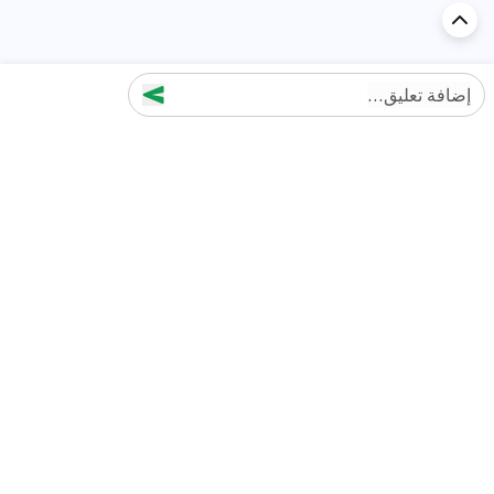
إضافة تعليق...
اكتشف السيارة في
الإمارات
تقييمات السيارات الشائعة حسب
تقييمات السيارات الشهيرة حسب
الماركة
السلسلة
تويوتا
جيتور T2 مراجعات
جيتور
جيتور اندفاع مراجعات
نيسان
نيسان باترول مراجعات
كيا
فورد منطقة فورد مراجعات
فورد
جيتور T1 مراجعات
بي إم دبليو
بورشه بورش 911 مراجعات
هيونداي
كيا سيلتوس مراجعات
MG
نيسان كيكس مراجعات
سوزوكي
تويوتا راف 4 مراجعات
ميتسوبيشي
كيا K5 مراجعات