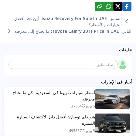
السابق
:
Isuzu Recovery For Sale In UAE: أين تجد أفضل
الخيارات والأسعار؟
التالي
:
Toyota Camry 2011 Price In UAE: ما تحتاج إلى معرفته
تعليقات
إضافة تعليق...
أخبار في الإمارات
أسعار سيارات تويوتا في السعودية: كل ما تحتاج
معرفته
5 يونيو
37384
هيونداي توسان: أفضل دليل لاكتشاف السيارة
المميزة
5 يونيو
495667