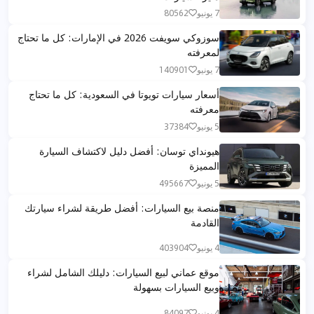
7 يونيو
80562
سوزوكي سويفت 2026 في الإمارات: كل ما تحتاج
لمعرفته
7 يونيو
140901
أسعار سيارات تويوتا في السعودية: كل ما تحتاج
معرفته
5 يونيو
37384
هيونداي توسان: أفضل دليل لاكتشاف السيارة
المميزة
5 يونيو
495667
منصة بيع السيارات: أفضل طريقة لشراء سيارتك
القادمة
4 يونيو
403904
موقع عماني لبيع السيارات: دليلك الشامل لشراء
وبيع السيارات بسهولة
4 يونيو
84097