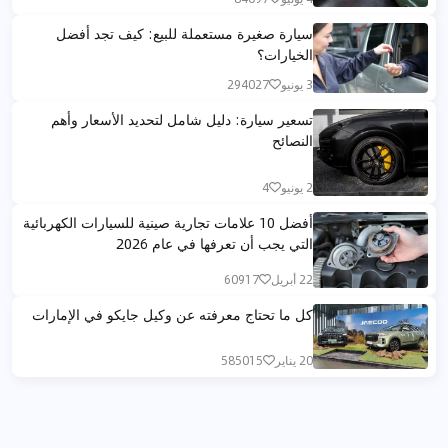
سيارة صغيرة مستعملة للبيع: كيف تجد أفضل
الخيارات؟
3 يونيو
294027
تسعير سيارة: دليل شامل لتحديد الأسعار وأهم
النصائح
2 يونيو
4
أفضل 10 علامات تجارية صينية للسيارات الكهربائية
التي يجب أن تعرفها في عام 2026
22 أبريل
60917
كل ما تحتاج معرفته عن وكيل جايكو في الإمارات
20 يناير
585015