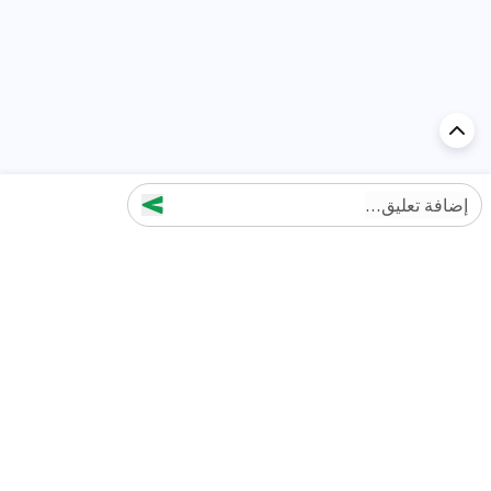
إضافة تعليق...
اكتشف السيارة في
الإمارات
تقييمات السيارات الشائعة حسب
تقييمات السيارات الشهيرة حسب
الماركة
السلسلة
تويوتا
جيتور T2 مراجعات
جيتور
جيتور اندفاع مراجعات
نيسان
نيسان باترول مراجعات
كيا
فورد منطقة فورد مراجعات
فورد
جيتور T1 مراجعات
بي إم دبليو
بورشه بورش 911 مراجعات
هيونداي
كيا سيلتوس مراجعات