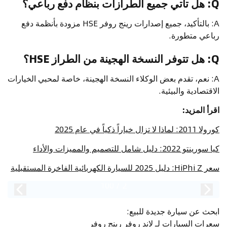
Q: هل تأتي جميع الطرازات بنظام دفع رباعي؟
A: بالتأكيد، جميع إصدارات رينج روفر HSE مزودة بأنظمة دفع
رباعي متطورة.
Q: هل تتوفر النسخة الهجينة من الطراز HSE؟
A: نعم، تقدم بعض الوكلاء النسخة الهجينة، خاصة لمحبي الخيارات
الاقتصادية والبيئية.
اقرأ المزيد:
كورولا 2011: لماذا لا تزال خياراً ذكياً في عام 2025
كيا سورينتو 2022: دليل شامل للتصميم والمميزات والأداء
سعر HiPhi Z: دليل 2025 للسيارة الكهربائية الفاخرة المستقبلية
100
/
2
ابحث عن سيارة جديدة للبيع
:
سعرات السيارات لـ لاند روفر رينج روفر