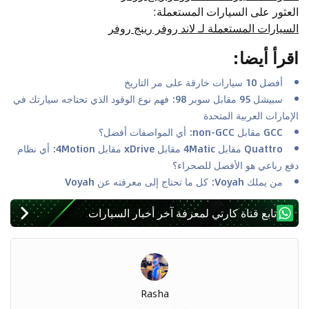
العثور على السيارات المستعملة
:
السيارات المستعملة لـ لاند روفر رينج روفر
اقرأ أيضا
:
أفضل 10 سيارات خارقة على مر التاريخ
سبيشل 95 مقابل سوبر 98: فهم نوع الوقود الذي تحتاجه سيارتك في
الإمارات العربية المتحدة
GCC مقابل non-GCC: أي المواصفات أفضل؟
Quattro مقابل 4Matic مقابل xDrive مقابل 4Motion: أي نظام
دفع رباعي هو الأفضل للصحراء؟
من يملك Voyah: كل ما تحتاج إلى معرفته عن Voyah
تابع قناة كارتي لمعرفة آخر أخبار السيارات
Rasha