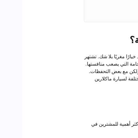
عن سيارة رياضية عالية الأداء في المملكة العربية السعودية، فإن ماكلارين 650S تعد خيارًا مغريًا بلا شك. تشتهر
فخامة التي يصعب منافستها.
هي نعم، ولكن مع بعض التحفظات.
تلفة لسيارة ماكلارين
ا يوضح المواصفات الأكثر أهمية للمشترين في