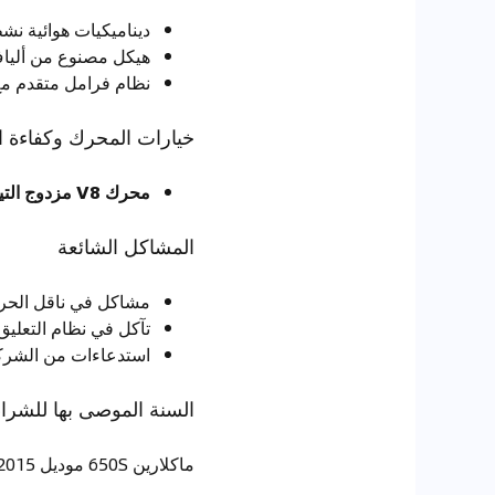
ديناميكيات هوائية ن
هيكل مصنوع من ألياف
نظام فرامل متقدم مع
خيارات المحرك وكفاءة ا
محرك V8 مزدوج التيربو بسعة 3.8 لتر:
المشاكل الشائعة
مشاكل في ناقل الحرك
تآكل في نظام التعليق
استدعاءات من الشركة
السنة الموصى بها للشراء
ماكلارين 650S موديل 2015 – تقدم هذه السنة تحسنًا طفيفًا في الموثوقية مقارنة بسنة الإطلاق الأولى.