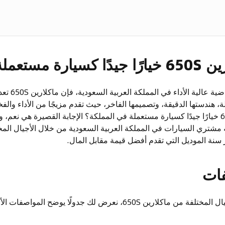
ة مستعملة؟
إذا كنت تبحث 
ة، هندستها الدقيقة، وتصميمها الفاخر، حيث تقدم مزيجًا من الأداء وال
لكن هل تعتبر ماكلارين 650S خيارًا جيدًا كسيارة مستعملة في المملكة؟ الإجابة القصيرة 
 مشتري السيارات في المملكة العربية السعودية من خلال الأجيال المخ
فات
لمساعدتك على مقارنة الأجيال المختلفة من ماكلارين 650S، نعرض لك جدولً