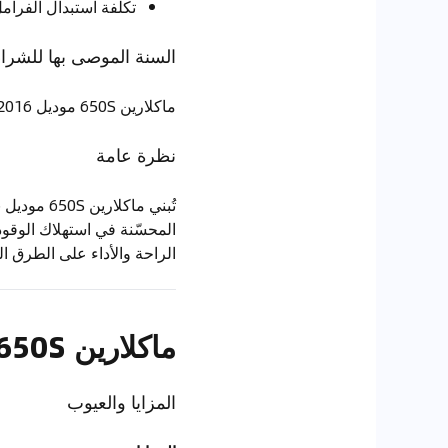
تكلفة استبدال الفرامل
السنة الموصى بها للشراء
ماكلارين 650S موديل 2016 – الأنسب للمشترين الذين يبحثون عن الفخامة والتكنولوجيا المحسّنة.
نظرة عامة
المحسّنة في استهلاك الوقود 
الراحة والأداء على الطرق ال
ماكلارين 650S (2017 - نهاية الإنتاج)
المزايا والعيوب