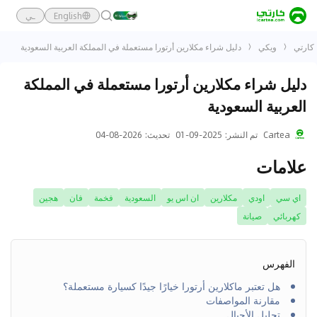
English
ـي
كارتي
ويكي
دليل شراء مكلارين أرتورا مستعملة في المملكة العربية السعودية
دليل شراء مكلارين أرتورا مستعملة في المملكة
العربية السعودية
Cartea
تم النشر
:
2025-09-01
تحديث
:
2026-08-04
علامات
اي سي
اودي
مكلارين
ان اس يو
السعودية
فخمة
فان
هجين
كهربائي
صيانة
الفهرس
هل تعتبر ماكلارين أرتورا خيارًا جيدًا كسيارة مستعملة؟
مقارنة المواصفات
تحليل الأجيال