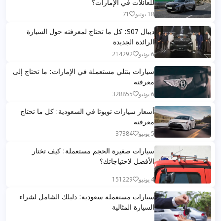
للعائلات في الإمارات؟
18 يونيو
71
ديبال S07: كل ما تحتاج لمعرفته حول السيارة
الرائدة الجديدة
6 يونيو
214292
سيارات بنتلي مستعملة في الإمارات: ما تحتاج إلى
معرفته
6 يونيو
328855
أسعار سيارات تويوتا في السعودية: كل ما تحتاج
معرفته
5 يونيو
37384
سيارات صغيرة الحجم مستعملة: كيف تختار
الأفضل لاحتياجاتك؟
4 يونيو
151229
سيارات مستعملة سعودية: دليلك الشامل لشراء
السيارة المثالية