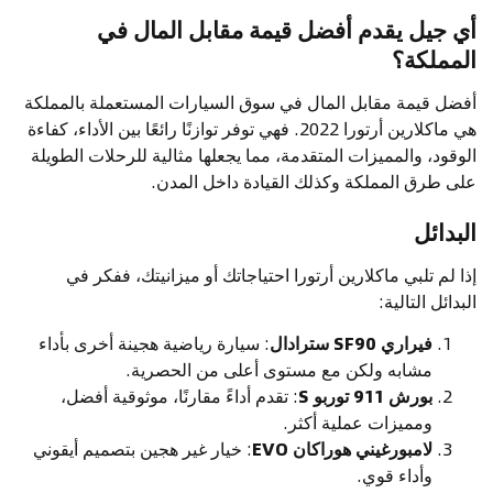
أي جيل يقدم أفضل قيمة مقابل المال في
المملكة؟
أفضل قيمة مقابل المال في سوق السيارات المستعملة بالمملكة
هي ماكلارين أرتورا 2022. فهي توفر توازنًا رائعًا بين الأداء، كفاءة
الوقود، والمميزات المتقدمة، مما يجعلها مثالية للرحلات الطويلة
على طرق المملكة وكذلك القيادة داخل المدن.
البدائل
إذا لم تلبي ماكلارين أرتورا احتياجاتك أو ميزانيتك، ففكر في
البدائل التالية:
فيراري SF90 سترادال
: سيارة رياضية هجينة أخرى بأداء
مشابه ولكن مع مستوى أعلى من الحصرية.
بورش 911 توربو S
: تقدم أداءً مقارنًا، موثوقية أفضل،
ومميزات عملية أكثر.
لامبورغيني هوراكان EVO
: خيار غير هجين بتصميم أيقوني
وأداء قوي.