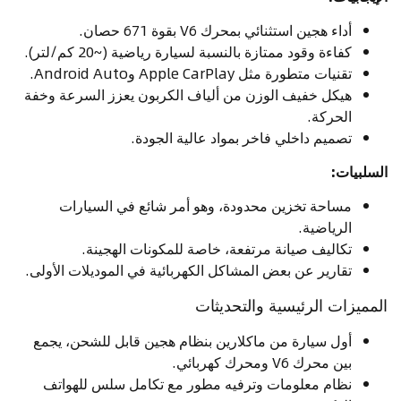
أداء هجين استثنائي بمحرك V6 بقوة 671 حصان.
كفاءة وقود ممتازة بالنسبة لسيارة رياضية (~20 كم/لتر).
تقنيات متطورة مثل Apple CarPlay وAndroid Auto.
هيكل خفيف الوزن من ألياف الكربون يعزز السرعة وخفة
الحركة.
تصميم داخلي فاخر بمواد عالية الجودة.
السلبيات:
مساحة تخزين محدودة، وهو أمر شائع في السيارات
الرياضية.
تكاليف صيانة مرتفعة، خاصة للمكونات الهجينة.
تقارير عن بعض المشاكل الكهربائية في الموديلات الأولى.
المميزات الرئيسية والتحديثات
أول سيارة من ماكلارين بنظام هجين قابل للشحن، يجمع
بين محرك V6 ومحرك كهربائي.
نظام معلومات وترفيه مطور مع تكامل سلس للهواتف