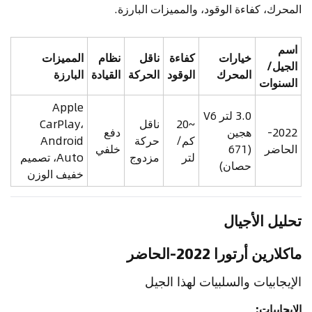
المحرك، كفاءة الوقود، والمميزات البارزة.
اسم
خيارات
كفاءة
ناقل
نظام
المميزات
الجيل/
المحرك
الوقود
الحركة
القيادة
البارزة
السنوات
Apple
3.0 لتر V6
~20
ناقل
CarPlay،
2022-
هجين
دفع
كم/
حركة
Android
الحاضر
(671
خلفي
لتر
مزدوج
Auto، تصميم
حصان)
خفيف الوزن
تحليل الأجيال
ماكلارين أرتورا 2022-الحاضر
الإيجابيات والسلبيات لهذا الجيل
الإيجابيات: