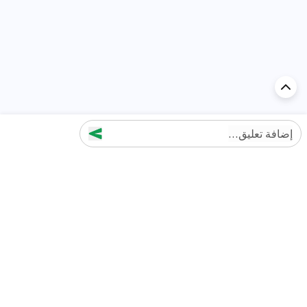
إضافة تعليق...
اكتشف السيارة في
الإمارات
تقييمات السيارات الشائعة حسب
تقييمات السيارات الشهيرة حسب
الماركة
السلسلة
تويوتا
جيتور T2 مراجعات
جيتور
جيتور اندفاع مراجعات
نيسان
نيسان باترول مراجعات
كيا
فورد منطقة فورد مراجعات
فورد
جيتور T1 مراجعات
بي إم دبليو
بورشه بورش 911 مراجعات