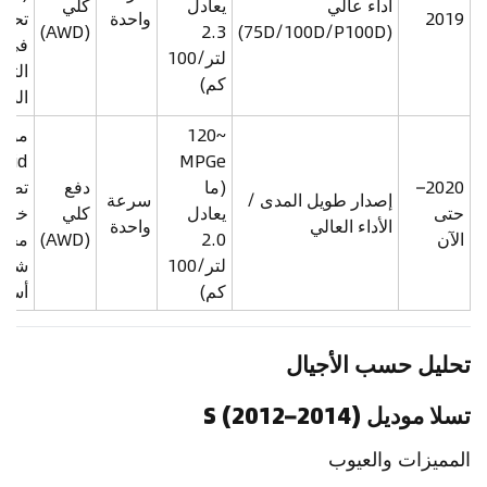
أداء عالي
يعادل
كلي
2019
واحدة
تحسي
(AWD)
2.3
(75D/100D/P100D)
في
لتر/100
التص
كم)
الدا
~120
مودي
MPGe
2020–
(ما
دفع
تصمي
إصدار طويل المدى /
سرعة
حتى
يعادل
كلي
خار
الأداء العالي
واحدة
الآن
2.0
(AWD)
محد
لتر/100
شحن
كم)
أسر
تحليل حسب الأجيال
تسلا موديل S (2012–2014)
المميزات والعيوب