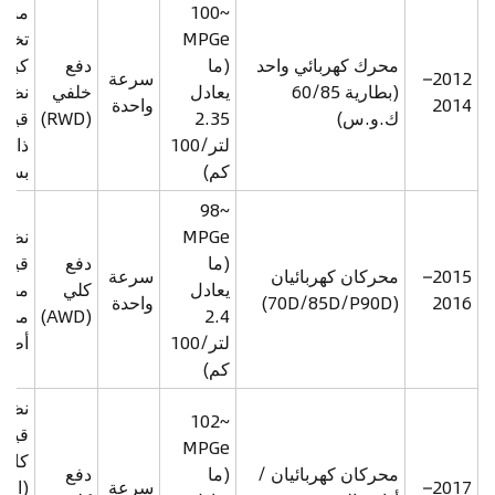
~100
مسا
MPGe
تخزي
محرك كهربائي واحد
(ما
دفع
كبير
2012–
سرعة
(بطارية 60/85
يعادل
خلفي
نظام
2014
واحدة
ك.و.س)
2.35
(RWD)
قياد
لتر/100
ذاتي
كم)
بسي
~98
MPGe
نظام
(ما
دفع
قياد
2015–
محركان كهربائيان
سرعة
يعادل
كلي
مطور
2016
(70D/85D/P90D)
واحدة
2.4
(AWD)
مدى
لتر/100
أطو
كم)
نظام
~102
قياد
MPGe
كامل
محركان كهربائيان /
(ما
دفع
2017–
سرعة
(اخت