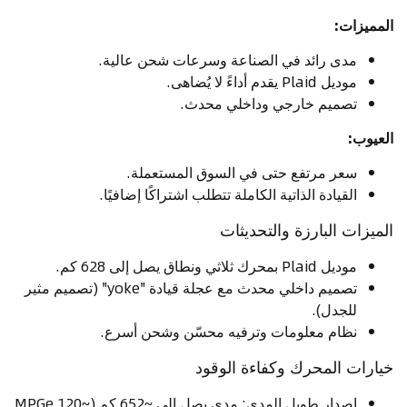
المميزات:
مدى رائد في الصناعة وسرعات شحن عالية.
موديل Plaid يقدم أداءً لا يُضاهى.
تصميم خارجي وداخلي محدث.
العيوب:
سعر مرتفع حتى في السوق المستعملة.
القيادة الذاتية الكاملة تتطلب اشتراكًا إضافيًا.
الميزات البارزة والتحديثات
موديل Plaid بمحرك ثلاثي ونطاق يصل إلى 628 كم.
تصميم داخلي محدث مع عجلة قيادة "yoke" (تصميم مثير
للجدل).
نظام معلومات وترفيه محسّن وشحن أسرع.
خيارات المحرك وكفاءة الوقود
إصدار طويل المدى: مدى يصل إلى ~652 كم (~120 MPGe