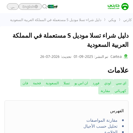
English
ـي
كارتي
ويكي
دليل شراء تسلا موديل S مستعملة في المملكة العربية السعودية
دليل شراء تسلا موديل S مستعملة في المملكة
العربية السعودية
Cartea
تم النشر
:
2025-09-01
تحديث
:
2026-07-26
علامات
اي سي
اودي
فورد
ان اس يو
تسلا
السعودية
فخمة
فان
كهربائي
مقارنة
الفهرس
مقارنة المواصفات
تحليل حسب الأجيال
الخلاصة