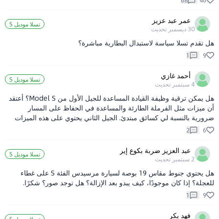
68
46
هل واجه أي من الإخوة الذين لديهم Model S، خاصة الذين استخدموها
لفترة طويلة، أي مشاكل؟
عمر عبد عزيز
تسلا موديل S
30 ديسمبر
تحديث
هل تقدم تسلا سياسة لاستبدال البطارية مباشرة؟
1
9
أحمد غازي
تسلا موديل S
4 سبتمبر
تحديث
هل يمكن ترقية وظيفة القيادة المساعدة للجيل الأول من Model S؟ أعتقد
أن ميزات مثل الفرملة الطارئة والمساعدة في الحفاظ على المسار
ضرورية بالنسبة لي كسائق مبتدئ. الجيل الثاني يحتوي على هذه الميزات
ولكنه أغلى بكثير، ولا يمكن نقل خدمة الشحن الفائق المجانية في كندا.
2
6
عبد العزيز ضربة بكوع إير
تسلا موديل S
2 سبتمبر
تحديث
هل يحتوي جنوط مقاس 19 بوصة لسيارة مرسيدس الفئة S على غطاء
للعجلة؟ إذا كان موجودًا، كيف يبدو بعد الإزالة؟ هل توجد صور؟ شكرًا.
1
9
فهد بكر