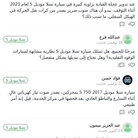
عند تدوير عجلة القيادة بزاوية كبيرة في سيارة تسلا موديل S لعام 2023
أثناء التوقف، يبدو أن هناك صوت صرير يصدر من كرات نقل الحركة في
الهيكل السفلي. ما سبب ذلك؟
4
عبدالله فرج
تسلا موديل S
28 نوفمبر
تحديث
مرحبًا للجميع، هل تمتلك سيارة تسلا موديل S بطارية مشابهة لسيارات
الوقود التقليدية؟ وهل تحتاج إلى تبديلها بشكل منفصل؟
2
5
فؤاد حسن
تسلا موديل S
22 نوفمبر
تحديث
سيارة تسلا موديل S 75D 2017 بمحركين، تصدر صوت تيار كهربائي عالٍ
أثناء التسارع والتباطؤ العادي. بعد فحصها في مركز الخدمة، قيل إنه أمر
طبيعي.
6
عبد العزيز ميمون
تسلا موديل S
24 أكتوبر
تحديث