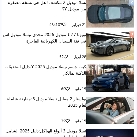
تسلا موديل 2 تنكشف! هل هي نسخة مصغرة
من موديل Y؟
21 فبراير
484107
تويوتا bZ7 موديل 2026 تتحدى تيسلا موديل اس
في فئة السيدان الكهربائية الفاخرة
28 أبريل
52
كيت جسم تيسلا موديل Y 2025:دليل التحديثات
الذكية لمالكي
15 مايو
60
بولستار 2 مقابل تيسلا موديل 3:مقارنة شاملة
لعام 2025
15 مايو
39
تسلا موديل 3 أنواع الهياكل:دليل 2025 الشامل