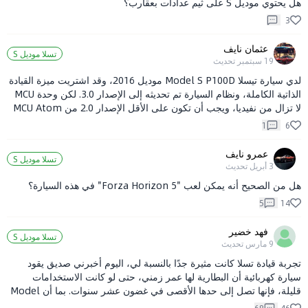
هل يحتوي موديل S على ثيم عدادات بعقارب؟
3
عثمان نايف
تسلا موديل S
19 سبتمبر
تحديث
لدي سيارة تيسلا Model S P100D موديل 2016، وقد اشتريت ميزة القيادة
الذاتية الكاملة، ونظام السيارة تم تحديثه إلى الإصدار 3.0. لكن وحدة MCU
لا تزال من نفيديا، ويجب أن تكون على الأقل الإصدار 2.0 من MCU Atom
لتشغيل القيادة الذاتية الكاملة. هل ستقوم الشركة بتحديثها مجانًا؟ نترقب
1
6
ذلك.
عمرو نايف
تسلا موديل S
3 أبريل
تحديث
هل من الصحيح أنه يمكن لعب "Forza Horizon 5" في هذه السيارة؟
5
14
فهد خضير
تسلا موديل S
9 مارس
تحديث
تجربة قيادة تسلا كانت مثيرة جدًا بالنسبة لي، اليوم أخبرني صديق يقود
سيارة كهربائية أن البطارية لها عمر زمني، حتى لو كانت الاستخدامات
قليلة، فإنها تصل إلى حدها الأقصى في غضون عشر سنوات. بما أن Model
Y لم يكن في السوق لفترة طويلة، فلا يوجد أحد يمكنه إعطاء إجابة محددة.