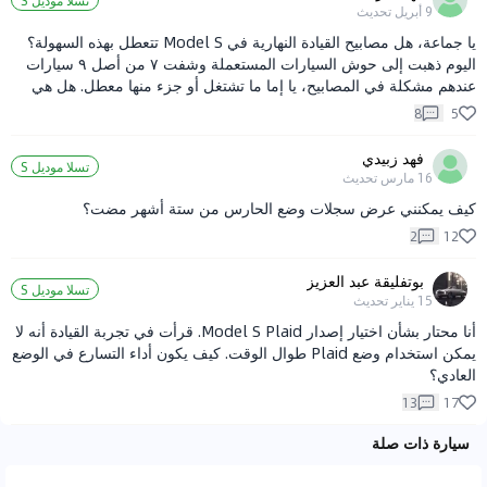
تسلا موديل S
9 أبريل
تحديث
يا جماعة، هل مصابيح القيادة النهارية في Model S تتعطل بهذه السهولة؟
اليوم ذهبت إلى حوش السيارات المستعملة وشفت ٧ من أصل ٩ سيارات
عندهم مشكلة في المصابيح، يا إما ما تشتغل أو جزء منها معطل. هل هي
فعلاً غير موثوقة لهذه الدرجة؟ ولما سألت الوكالة، قالوا إن تغيير المصباح
8
5
الواحد يكلف ١٣٠٠٠ يوان.
فهد زبيدي
تسلا موديل S
16 مارس
تحديث
كيف يمكنني عرض سجلات وضع الحارس من ستة أشهر مضت؟
2
12
بوتفليقة عبد العزيز
تسلا موديل S
15 يناير
تحديث
أنا محتار بشأن اختيار إصدار Model S Plaid. قرأت في تجربة القيادة أنه لا
يمكن استخدام وضع Plaid طوال الوقت. كيف يكون أداء التسارع في الوضع
العادي؟
13
17
سيارة ذات صلة