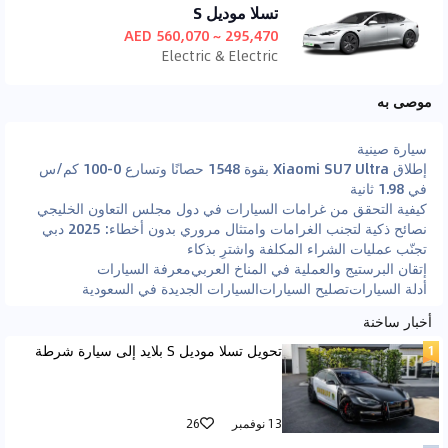
تسلا موديل S
295,470 ~ 560,070 AED
Electric & Electric
موصى به
سيارة صينية
إطلاق Xiaomi SU7 Ultra بقوة 1548 حصانًا وتسارع 0-100 كم/س
في 1.98 ثانية
كيفية التحقق من غرامات السيارات في دول مجلس التعاون الخليجي
نصائح ذكية لتجنب الغرامات وامتثال مروري بدون أخطاء: 2025 دبي
تجنّب عمليات الشراء المكلفة واشترِ بذكاء
إتقان البرستيج والعملية في المناخ العربي
معرفة السيارات
أدلة السيارات
تصليح السيارات
السيارات الجديدة في السعودية
أخبار ساخنة
تحويل تسلا موديل S بلايد إلى سيارة شرطة
13 نوفمبر
26