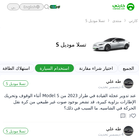
English
ـي
كارتي
منتدى
تسلا موديل S
تسلا موديل S
الجميع
اختيار شراء مقارنة
استخدام السيارة
استهلاك الطاقة
طه علي
تسلا موديل S
4 ديسمبر
تحديث
عند تدوير عجلة القيادة في طراز 2023 من Model S أثناء الوقوف وتحريك
الإطارات بزاوية كبيرة، قد تشعر بوجود صوت غير طبيعي من كرة نقل
الحركة في الشاسيه. ما السبب في ذلك؟
3
طه علي
تسلا موديل S
4 ديسمبر
تحديث