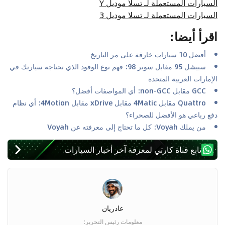
السيارات المستعملة لـ تسلا موديل Y
السيارات المستعملة لـ تسلا موديل 3
اقرأ أيضا
:
أفضل 10 سيارات خارقة على مر التاريخ
سبيشل 95 مقابل سوبر 98: فهم نوع الوقود الذي تحتاجه سيارتك في
الإمارات العربية المتحدة
GCC مقابل non-GCC: أي المواصفات أفضل؟
Quattro مقابل 4Matic مقابل xDrive مقابل 4Motion: أي نظام
دفع رباعي هو الأفضل للصحراء؟
من يملك Voyah: كل ما تحتاج إلى معرفته عن Voyah
تابع قناة كارتي لمعرفة آخر أخبار السيارات
عادريان
معلومات رئيس التحرير
: