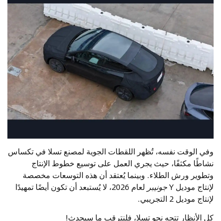
وفي الوقت نفسه، تُظهر اللقطات الجوية لمصنع تسلا في تكساس
نشاطًا مكثفًا، حيث يجري العمل على توسيع خطوط الإنتاج
وتطوير ورش الطلاء. وبينما يُعتقد أن هذه التوسعات مخصصة
لإنتاج موديل Y
جونيبر
لعام 2026، لا يُستبعد أن تكون أيضًا تمهيدًا
لإنتاج موديل 2 التجريبي.
كل الأنظار تتجه نحو تسلا، فلنترقب ما سيحدث!