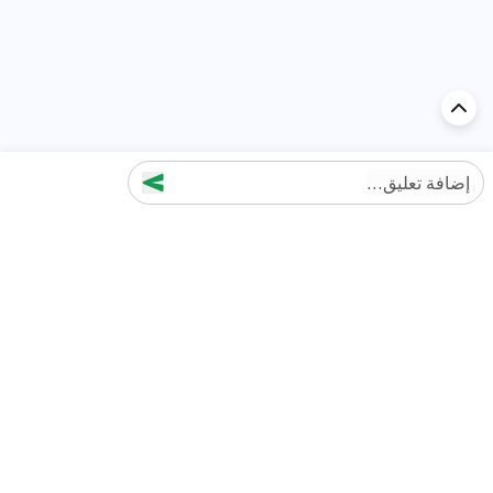
إضافة تعليق...
اكتشف السيارة في
الإمارات
تقييمات السيارات الشائعة حسب
تقييمات السيارات الشهيرة حسب
الماركة
السلسلة
تويوتا
جيتور T2 مراجعات
جيتور
جيتور اندفاع مراجعات
نيسان
نيسان باترول مراجعات
كيا
فورد منطقة فورد مراجعات
فورد
جيتور T1 مراجعات
بي إم دبليو
بورشه بورش 911 مراجعات
هيونداي
كيا سيلتوس مراجعات
MG
نيسان كيكس مراجعات