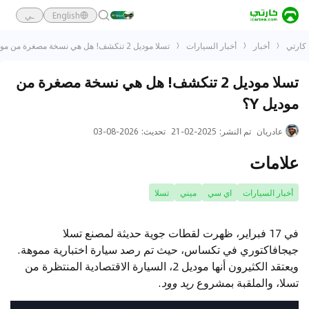
English
ـي
كارتي
أخبار
أخبار السيارات
تسلا موديل 2 تنكشف! هل هي نسخة مصغرة من موديل Y؟
تسلا موديل 2 تنكشف! هل هي نسخة مصغرة من
موديل Y؟
عادريان
تم النشر
:
2025-02-21
تحديث
:
2026-08-03
علامات
أخبار السيارات
اي سي
ميني
تسلا
في 17 فبراير، ظهرت لقطات جوية حديثة لمصنع تسلا
جيجافاكتوري في تكساس، حيث تم رصد سيارة اختبارية مموهة.
ويعتقد الكثيرون أنها موديل 2، السيارة الاقتصادية المنتظرة من
تسلا، والملقبة بمشروع
ريد وود
.