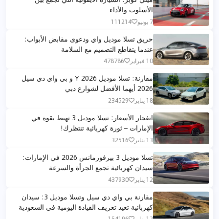
الأسلوب والأداء
7 يونيو
111214
حريق تسلا موديل واي ودعوى مقابض الأبواب:
عندما يتقاطع التصميم مع السلامة
10 فبراير
478786
مقارنة: تسلا موديل Y 2026 و بي واي دي سيل
2026 أيهما الأفضل لشوارع دبي
18 يناير
234529
انفجار الأسعار: تسلا موديل 3 تهبط بقوة في
الإمارات – ثورة كهربائية تنتظرك!
13 يناير
32516
تسلا موديل 3 بيرفورمانس 2026 في الإمارات:
سيدان كهربائية تجمع الجرأة والسرعة
12 يناير
437930
مقارنة بي واي دي سيل وتسلا موديل 3: سيدان
كهربائية تعيد تعريف القيادة اليومية في السعودية
12 يناير
154196