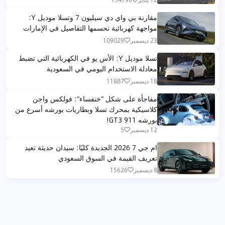
مقارنة بي واي دي سيليون 7 وتسلا موديل Y:
مواجهة كهربائية تحسمها التفاصيل في الإمارات
23 ديسمبر
109029
تسلا موديل Y: الأس يو في الكهربائية التي تضبط
معادلة الاستخدام اليومي في السعودية
18 ديسمبر
11887
مفاجأة على شكل “خنفساء”: فولكس واجن
كلاسيكية بمحرك تسلا وبطاريات بورشه أسرع من
بورشه 911 GT3!​
12 ديسمبر
5
ام جي 7 2026 الجديدة كليًا: سيدان حديثة تعيد
تعريف القيمة في السوق السعودي
8 ديسمبر
15626