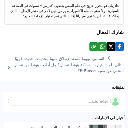
عادريان هو محرر. خريج في علم النفس بغضون أكثر من 4 سنوات في الصناعة
السيارية، و 3 سنوات أمام الكاميرا. يظهر من حين لآخر في متجر الإطارات الذي
يملكه عائلته. لن يشتري سياراتًا إلا تلك التي تمر اختبار الزجاجة الكبيرة.
شارك المقال
السابق
:
تويوتا تستعد لإطلاق سيينا بتحديثات جديدة قريبًا
التالي
:
لماذا انهارت شراكة هوندا-نيسان؟ هل أرادت هوندا من نيسان
التخلي عن تقنية E-Power؟
تعليقات
إضافة تعليق...
أخبار في الإمارات
ميني كوبر: السيارة الأيقونية التي تجمع بين