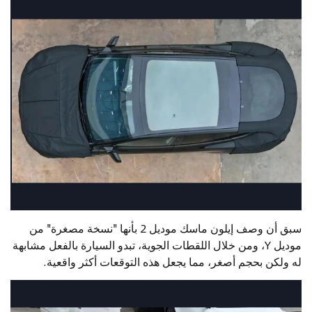
سبق أن وصف إيلون ماسك موديل 2 بأنها "نسخة مصغرة" من
موديل Y، ومن خلال اللقطات الجوية، تبدو السيارة بالفعل مشابهة
له ولكن بحجم أصغر، مما يجعل هذه التوقعات أكثر واقعية.