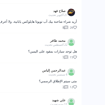
صلاح فهد
27 أكتوبر
تحديث
أريد شراء شاحنة بيك أب تويوتا هايلوكس يابانية، ولا أعرف
8
26
محمد ظافر
22 أغسطس
تحديث
هل توجد سيارات بمقود على اليمين؟
1
15
عبدالرحمن إلياس
6 سبتمبر
تحديث
متى سيتم الإطلاق الرسمي؟
2
12
علي شهيد
11 يونيو
تحديث