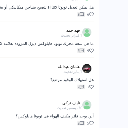
هل يمكن تعديل تويوتا Hilux لتصبح بشاحن ميكانيكي أو بشاحن توربيني؟
3
6
فهد حمد
1 فبراير
تحديث
ما هي سعة محرك تويوتا هايلوكس ديزل المزودة بعلامة G؟
3
9
عثمان عبدالله
1 يناير
تحديث
هل استهلاك الوقود مرتفع؟
2
7
نايف تركي
30 ديسمبر
تحديث
أين يوجد فلتر مكيف الهواء في تويوتا هايلوكس؟
2
5