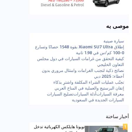
Diesel & Gasoline & Petrol
موصى به
سيارة صينية
إطلاق Xiaomi SU7 Ultra بقوة 1548 حصانًا وتسارع
0-100 كم/س في 1.98 ثانية
كيفية التحقق من غرامات السيارات في دول مجلس
التعاون الخليجي
نصائح ذكية لتجنب الغرامات وامتثال مروري بدون
أخطاء: 2025 دبي
تجنّب عمليات الشراء المكلفة واشترِ بذكاء
إتقان البرستيج والعملية في المناخ العربي
معرفة السيارات
أدلة السيارات
تصليح السيارات
السيارات الجديدة في السعودية
أخبار ساخنة
تويوتا هايلكس الكهربائية تدخل