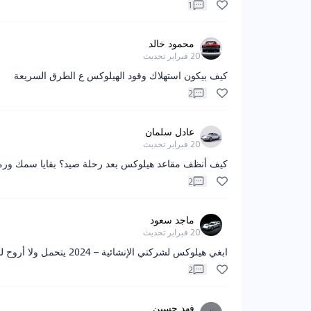
1
محمود خالد
20 فبراير
تحديث
كيف بيكون استهلاك وقود الهيلوكس ع الطرق السريعة
2
عادل سلمان
20 فبراير
تحديث
كيف أنظف مقاعد هيلوكس بعد رحلة صيد؟ بقايا سمك ورم
2
ماجد سعود
20 فبراير
تحديث
ابغي هيلوكس لشركتي الإنشائية – 2024 يتحمل ولا أروح لسيارات أرخص؟
2
فهد حسين