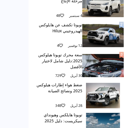
مرحلة الإنتاج
4 سبتمبر
48
تويوتا تكشف عن هايلوكس
الهيدروجيني Hilux
12 نوفمبر
4
سعة محرك تويوتا هيلوكس
2025:دليل شامل لاختيار
الأفضل
30 أبريل
729
ضغط هواء إطارات هيلوكس
2025 ونصائح الصيانة
28 أبريل
348
تويوتا هايلكس وهيونداي
سيكريست: دليل 2025