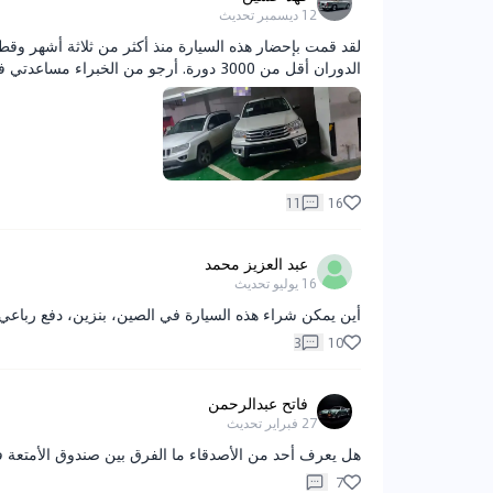
12 ديسمبر
تحديث
لقد قمت بإحضار هذه السيارة منذ أكثر من ثلاثة أشهر وقطع
الدوران أقل من 3000 دورة. أرجو من الخبراء مساعدتي في حل هذه المشكلة. المحرك سعة 2.7 لتر. شكرًا.
11
16
عبد العزيز محمد
16 يوليو
تحديث
أين يمكن شراء هذه السيارة في الصين، بنزين، دفع رباعي، يدوي. أحتاج 10 وحدات، وأبحث بجدية عن
3
10
فاتح عبدالرحمن
27 فبراير
تحديث
هل يعرف أحد من الأصدقاء ما الفرق بين صندوق الأمتعة في موديل 2015 من تويوتا  PreRunner
7