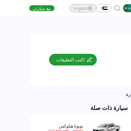
English
بيع سيارتي
اكتب التعليقات
رة
سيارة ذات صلة
تويوتا هيلوكس
77,000 ~ 180,280 AED