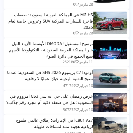
28 مارس
0
MG HS في المملكة العربية السعودية: صفقات
فاخرة للسيارات المركبة SUV وعروض خاصة لعام
2026
28 مارس
0
ترسيخ المستقبل! OMODA الأوسط الأزياء الليل
ينير المملكة العربية السعودية ، التكنولوجيا الأسهم
يضع الجميع في دائرة الضوء
11 مارس
252186
أومودا C7 بريميوم SHS 2026 في السعودية: عندما
تصبح التقنية الهجينة خيارًا عمليًا لا رفاهية
10 فبراير
471749
عرض رمضان على جي ايه سي GS3 امزووم في
السعودية: هل هي صفقة ذكية أم مجرد رقم جذّاب؟
10 فبراير
507232
iCaur V27 في الإمارات: إطلاق عالمي طموح
لرباعية هجينة تمتد لمسافات طويلة