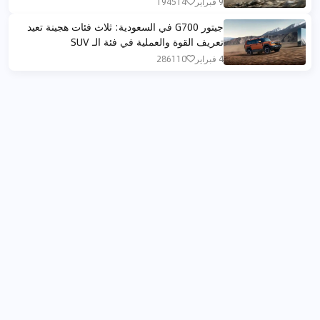
9 فبراير
194514
جيتور G700 في السعودية: ثلاث فئات هجينة تعيد
تعريف القوة والعملية في فئة الـ SUV
4 فبراير
286110