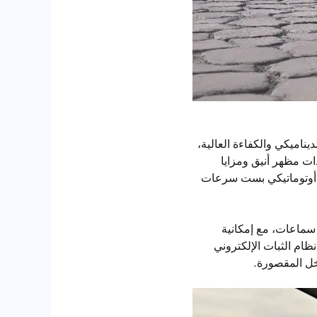
 الديناميكي والكفاءة العالية،
ات مظهر أنيق ومزايا
لى 123 حصانًا، مقترنًا بناقل حركة أوتوماتيكي بست سرعات
م صوتي مكون من ست سماعات، مع إمكانية
K تجهيزات أمان متطورة مثل نظام الثبات الإلكتروني