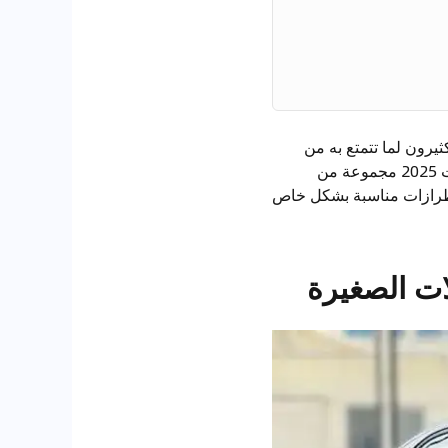
يرون لما تتمتع به من
موثوقية عالية، وتصاميم عصرية، وسهولة في الصيانة، إلى جانب أسعارها التنافسية. وتقدم موديلات 2025 مجموعة من
 الطرازات مناسبة بشكل خاص