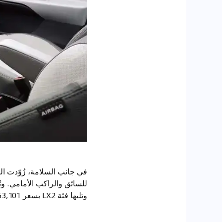
وتليها فئة LX2 بسعر 53,101 ريال، بينما يصل سعر الفئة الأعلى EX إلى 55,988 ريال شامل ضريبة القيمة المضافة.