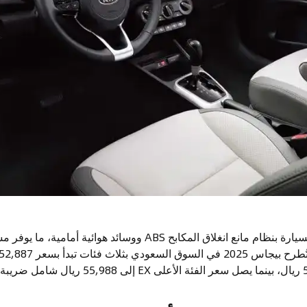
في جانب السلامة، زُوّدت السيارة بنظام مانع انغلاق المكابح ABS ووسائ