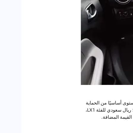
د هوائية أمامية، ما يوفر مستوى أساسيًا من الحماية
للسائق والراكب الأمامي. وتُطرح بيجاس 2025 في السوق السعودي بثلاث فئات تبدأ بسعر 52,887 ريال سعودي للفئة LX1،