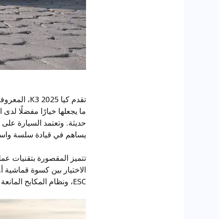
تقدم كيا 25
ما يجعلها خيارًا مفضلًا لد
يساهم في قيادة سلسة واست
ESC، ونظام المكابح المانعة للانغلاق ABS، إلى جانب وسائد هوائية أمامية وجانبية لتعزيز الحماية داخل المقصورة.