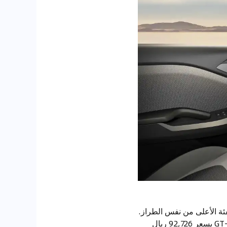
74,330 ريال سعودي للفئة الأساسية LX، وترتفع إلى 76,469 ريال للفئة الأعلى من نفس الطراز.
أما فئات EX فتتوفر بسعر 82,245 ريال و87,271 ريال على التوالي، بينما تأتي الفئة الرياضية GT-Line بسعر 92,726 ريال