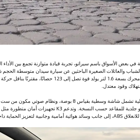
K3 20، المعروفة في بعض الأسواق باسم سيراتو، تجربة قيادة متوازنة تجمع بين الأداء
ى الشباب والعائلات الصغيرة الباحثين عن سيارة سيدان متوسطة الحجم ذ
حديثة. وتعتمد السيارة على محرك بسعة 1.6 لتر يولد قوة تصل إ
هلاك وقود معتدل.
تتميز المقصورة بتقنيات عملية تشمل شاشة وسطية بقياس 8 بوصة، ونظا
الاختيار بين كسوة قماشية أو جلدية للمقاعد حسب النسخة. وتدعم 3