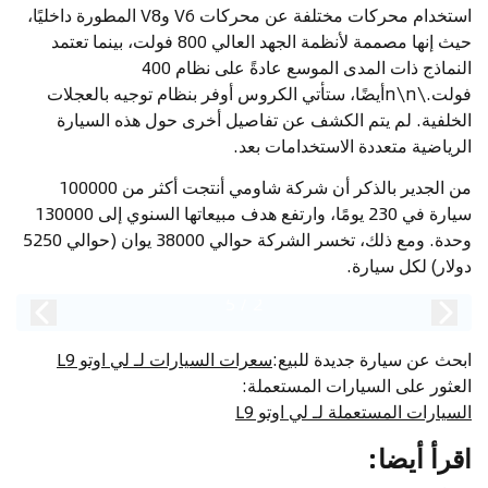
استخدام محركات مختلفة عن محركات V6 وV8 المطورة داخليًا،
حيث إنها مصممة لأنظمة الجهد العالي 800 فولت، بينما تعتمد
النماذج ذات المدى الموسع عادةً على نظام 400
فولت.\n\nأيضًا، ستأتي الكروس أوفر بنظام توجيه بالعجلات
الخلفية. لم يتم الكشف عن تفاصيل أخرى حول هذه السيارة
الرياضية متعددة الاستخدامات بعد.
من الجدير بالذكر أن شركة شاومي أنتجت أكثر من 100000
سيارة في 230 يومًا، وارتفع هدف مبيعاتها السنوي إلى 130000
وحدة. ومع ذلك، تخسر الشركة حوالي 38000 يوان (حوالي 5250
دولار) لكل سيارة.
5
/
2
ابحث عن سيارة جديدة للبيع
:
سعرات السيارات لـ لي اوتو L9
العثور على السيارات المستعملة
:
السيارات المستعملة لـ لي اوتو L9
اقرأ أيضا
: