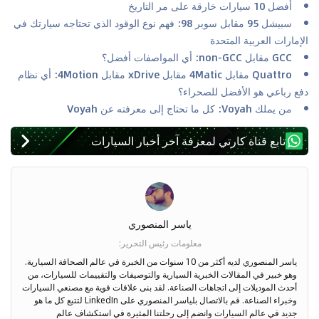
أفضل 10 سيارات خارقة على مر التاريخ
سبيشل 95 مقابل سوبر 98: فهم نوع الوقود الذي تحتاجه سيارتك في
الإمارات العربية المتحدة
GCC مقابل non-GCC: أي المواصفات أفضل؟
Quattro مقابل 4Matic مقابل xDrive مقابل 4Motion: أي نظام
دفع رباعي هو الأفضل للصحراء؟
من يملك Voyah: كل ما تحتاج إلى معرفته عن Voyah
تابع قناة كارتي لمعرفة آخر أخبار السيارات
ياسر المنصوري
معلومات رئيس التحرير
:
ياسر المنصوري لديه أكثر من 10 سنوات من الخبرة في عالم الصحافة السيارية.
وهو خبير في المقالات الخبرية السيارية والتوصيفات والتقييمات للسيارات، من
أحدث الموديلات إلى اتجاهات الصناعة. لقد بنى علاقات قوية مع مصنعي السيارات
وخبراء الصناعة. قم بالاتصال بلياسر المنصوري على LinkedIn لتتبع كل ما هو
جديد في عالم السيارات وانضم إلى رحلتنا المثيرة في استكشاف عالم