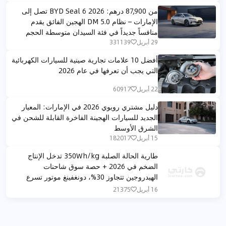
من 87,900 درهم: BYD Seal 6 2026 تصل إلى
الإمارات – نظام DM 5.0 الهجين الفائق يقدم
منافساً جديداً في فئة السيدان متوسطة الحجم
29 أبريل
331139
أفضل 10 علامات تجارية صينية للسيارات الكهربائية
التي يجب أن تعرفها في عام 2026
22 أبريل
60917
دليل مشتري رويوي 2026 في الإمارات: المعيار
الجديد للسيارات الهجينة الفاخرة القابلة للشحن في
الشرق الأوسط
15 أبريل
182017
طارية الحالة الصلبة 350Wh/kg تدخل الإنتاج
الضخم في 2026 + حصة سوق شاحنات
الهيدروجين تتجاوز 30%، دونغفينغ موتور تسرع
توسعها في الشرق الأوسط بمحفظة كاملة
16 أبريل
21375