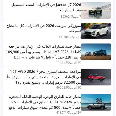
Jaecoo J7 2026 في الإمارات: استعد لمستقبل
مثير للسيارات
7 يونيو
80562
سوزوكي سويفت 2026 في الإمارات: كل ما تحتاج
لمعرفته
7 يونيو
140901
معيار جديد لسيارات العائلة في الإمارات: مراجعة
كاملة لـ Haval V7 2026 – بسعر يبدأ من 109,900
درهم، 228 حصاناً + ناقل 9 سرعات DCT + 9
أوضاع قيادة لجميع التضاريس
30 أبريل
114352
مراجعة متعمقة لشيري تيجو 7 1.6T AWD 2026
في الإمارات العربية المتحدة. يأتي هذا السيارة بدءاً
من 82,500 درهم إماراتي، ويتمتع بقدرة 195
حصان، وير配备 بناقل حركة DCT 7 سرعات ودفع
30 أبريل
465683
رباعي.
معيار جديد للطرق الوعرة الهجينة القابلة للشحن:
جيتور T1 i‑DM 2026 تنطلق في الإمارات – 375
حصاناً + مدى 800 كم تتحدى سوق سيارات الدفع
الرباعي المدمجة
29 أبريل
418741