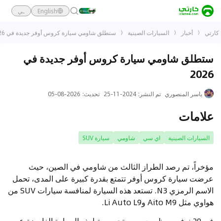
English
ـي
كارتي
أخبار
السيارات الصينية
ستطلق شاومي سيارة كروس أوفر جديدة في 2026
ستطلق شاومي سيارة كروس أوفر جديدة في
2026
ياسر المنصوري
تم النشر
:
2024-11-25
تحديث
:
2026-08-05
علامات
السيارات الصينية
اي سي
شاومي
سيارة SUV
مؤخراً، تم رصد الطراز الثالث من شاومي في الصين، حيث
عرضت سيارة كروس أوفر تتمتع بقدرة كبيرة على المدى، تحمل
الاسم الرمزي N3. تستعد هذه السيارة لمنافسة سيارات SUV من
هواوي مثل Aito M9 وLi Auto L9.
في 20 نوفمبر، ظهرت صور تجسسية لهذه السيارة الغامضة عبر