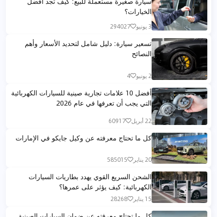
سيارة صغيرة مستعملة للبيع: كيف تجد أفضل
الخيارات؟
3 يونيو
294027
تسعير سيارة: دليل شامل لتحديد الأسعار وأهم
النصائح
2 يونيو
4
أفضل 10 علامات تجارية صينية للسيارات الكهربائية
التي يجب أن تعرفها في عام 2026
22 أبريل
60917
كل ما تحتاج معرفته عن وكيل جايكو في الإمارات
20 يناير
585015
الشحن السريع القوي يهدد بطاريات السيارات
الكهربائية: كيف يؤثر على عمرها؟
15 يناير
28268
كل ما تحتاج معرفته عن ضمان السيارات الصينية