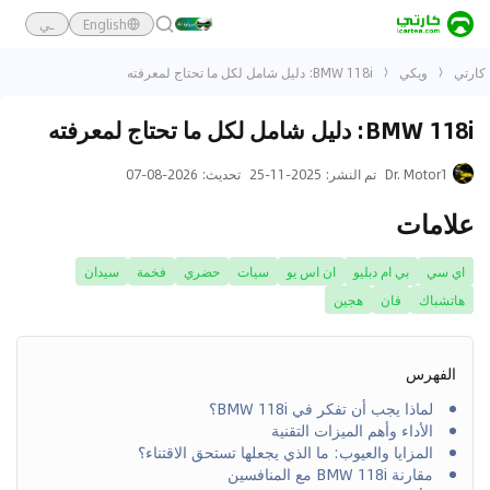
English
ـي
كارتي
ويكي
BMW 118i: دليل شامل لكل ما تحتاج لمعرفته
BMW 118i: دليل شامل لكل ما تحتاج لمعرفته
Dr. Motor1
تم النشر
:
2025-11-25
تحديث
:
2026-08-07
علامات
اي سي
بي ام دبليو
ان اس يو
سيات
حضري
فخمة
سيدان
هاتشباك
فان
هجين
الفهرس
لماذا يجب أن تفكر في BMW 118i؟
الأداء وأهم الميزات التقنية
المزايا والعيوب: ما الذي يجعلها تستحق الاقتناء؟
مقارنة BMW 118i مع المنافسين