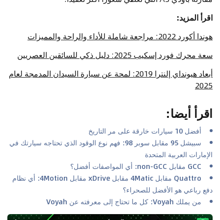
اقرأ المزيد:
هوندا أكورد 2022: مراجعة شاملة للأداء والراحة والمميزات
سعة محرك فورد إسكيب 2025: دليل ذكي للسائقين العصريين
أبعاد هيونداي إلنترا 2019: لمحة عن سيارة السيدان المدمجة لعام
2025
اقرأ أيضا
:
أفضل 10 سيارات خارقة على مر التاريخ
سبيشل 95 مقابل سوبر 98: فهم نوع الوقود الذي تحتاجه سيارتك في
الإمارات العربية المتحدة
GCC مقابل non-GCC: أي المواصفات أفضل؟
Quattro مقابل 4Matic مقابل xDrive مقابل 4Motion: أي نظام
دفع رباعي هو الأفضل للصحراء؟
من يملك Voyah: كل ما تحتاج إلى معرفته عن Voyah