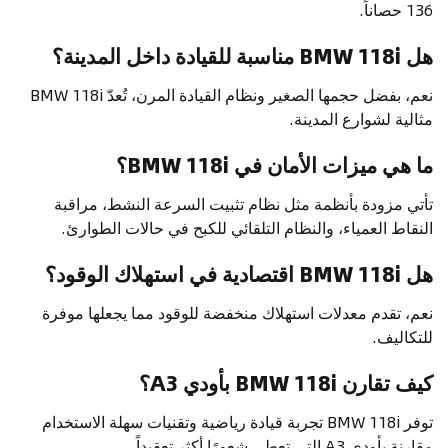
136 حصاناً.
هل BMW 118i مناسبة للقيادة داخل المدينة؟
نعم، بفضل حجمها الصغير ونظام القيادة المرن، تُعدّ BMW 118i
مثالية لشوارع المدينة.
ما هي ميزات الأمان في BMW 118i؟
تأتي مزودة بأنظمة مثل نظام تثبيت السرعة النشط، مراقبة
النقاط العمياء، والنظام التلقائي للكبح في حالات الطوارئ.
هل BMW 118i اقتصادية في استهلاك الوقود؟
نعم، تقدم معدلات استهلاك منخفضة للوقود مما يجعلها موفرة
للتكاليف.
كيف تقارن BMW 118i بأودي A3؟
توفر BMW 118i تجربة قيادة رياضية وتقنيات سهلة الاستخدام
مقارنة بأودي A3 التي تعطي شعورًا أكثر تعقيداً.