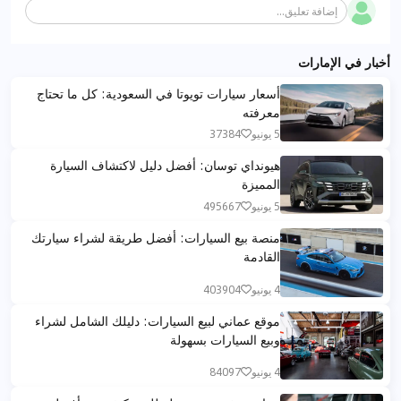
إضافة تعليق...
أخبار في الإمارات
أسعار سيارات تويوتا في السعودية: كل ما تحتاج
معرفته
5 يونيو
37384
هيونداي توسان: أفضل دليل لاكتشاف السيارة
المميزة
5 يونيو
495667
منصة بيع السيارات: أفضل طريقة لشراء سيارتك
القادمة
4 يونيو
403904
موقع عماني لبيع السيارات: دليلك الشامل لشراء
وبيع السيارات بسهولة
4 يونيو
84097