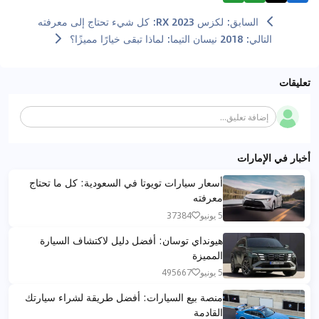
السابق
:
لكزس RX 2023: كل شيء تحتاج إلى معرفته
التالي
:
2018 نيسان التيما: لماذا تبقى خيارًا مميزًا؟
تعليقات
إضافة تعليق...
أخبار في الإمارات
أسعار سيارات تويوتا في السعودية: كل ما تحتاج
معرفته
5 يونيو
37384
هيونداي توسان: أفضل دليل لاكتشاف السيارة
المميزة
5 يونيو
495667
منصة بيع السيارات: أفضل طريقة لشراء سيارتك
القادمة