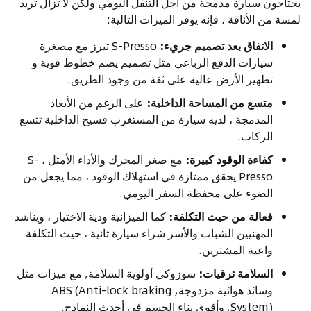
يحتاجون سيارة مدمجة من أجل التنقل اليومي ولكن لا تزال تريد
لمسة من الأناقة ، فإنه يوفر الميزات التالية:
الاتفاق بعد تصميم جريء:
S-Presso تبرز مع مصغرة
سيارات الدفع الرباعي مثل تصميم يضم خطوط قوية و
تطهير الأرض عالية على ثقة من وجود الطريق.
متسع من المساحة الداخلية:
على الرغم من الأبعاد
المدمجة ، لديه سيارة من المستغرب فسيح الداخلية تتسع
الركاب.
كفاءة الوقود كبيرة:
مع صغر المحرك والأداء الأمثل ، S-
Presso يحقق ممتازة في استهلاك الوقود ، مما يجعل من
الضوء على محفظة السفر اليومي.
فعالة من حيث التكلفة:
كما الميزانية ودية الاختيار ، ويناشد
المهنيين الشباب والأسر شراء سيارة ثانية ، حيث التكلفة
واعية المشترين.
السلامة ترقيات:
سوزوكي أولوية السلامة, مع ميزات مثل
وسائد هوائية مزدوجة, ABS (Anti-lock braking
System), وأقوى بناء الجسم في أحدث النماذج.