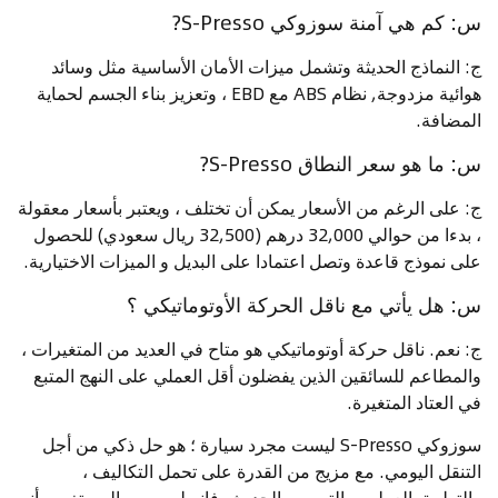
س: كم هي آمنة سوزوكي S-Presso?
ج: النماذج الحديثة وتشمل ميزات الأمان الأساسية مثل وسائد
هوائية مزدوجة, نظام ABS مع EBD ، وتعزيز بناء الجسم لحماية
المضافة.
س: ما هو سعر النطاق S-Presso?
ج: على الرغم من الأسعار يمكن أن تختلف ، ويعتبر بأسعار معقولة
، بدءا من حوالي 32,000 درهم (32,500 ريال سعودي) للحصول
على نموذج قاعدة وتصل اعتمادا على البديل و الميزات الاختيارية.
س: هل يأتي مع ناقل الحركة الأوتوماتيكي ؟
ج: نعم. ناقل حركة أوتوماتيكي هو متاح في العديد من المتغيرات ،
والمطاعم للسائقين الذين يفضلون أقل العملي على النهج المتبع
في العتاد المتغيرة.
سوزوكي S-Presso ليست مجرد سيارة ؛ هو حل ذكي من أجل
التنقل اليومي. مع مزيج من القدرة على تحمل التكاليف ،
والتطبيق العملي, والتصميم الحديث, فإنه ليس من المستغرب أنه