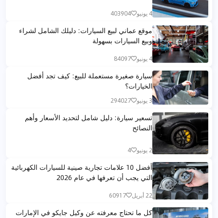
4 يونيو
403904
موقع عماني لبيع السيارات: دليلك الشامل لشراء
وبيع السيارات بسهولة
4 يونيو
84097
سيارة صغيرة مستعملة للبيع: كيف تجد أفضل
الخيارات؟
3 يونيو
294027
تسعير سيارة: دليل شامل لتحديد الأسعار وأهم
النصائح
2 يونيو
4
أفضل 10 علامات تجارية صينية للسيارات الكهربائية
التي يجب أن تعرفها في عام 2026
22 أبريل
60917
كل ما تحتاج معرفته عن وكيل جايكو في الإمارات