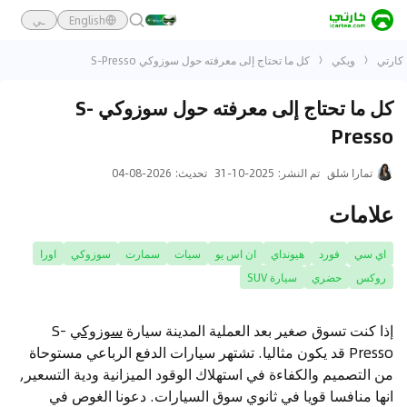
English
ـي
كارتي
ويكي
كل ما تحتاج إلى معرفته حول سوزوكي S-Presso
كل ما تحتاج إلى معرفته حول سوزوكي S-
Presso
تمارا شلق
تم النشر
:
2025-10-31
تحديث
:
2026-08-04
علامات
اي سي
فورد
هيونداي
ان اس يو
سيات
سمارت
سوزوكي
اورا
روكس
حضري
سيارة SUV
إذا كنت تسوق صغير بعد العملية المدينة سيارة
سوزوكي
S-
Presso قد يكون مثاليا. تشتهر سيارات الدفع الرباعي مستوحاة
من التصميم والكفاءة في استهلاك الوقود الميزانية ودية التسعير,
انها منافسا قويا في ثانوي سوق السيارات. دعونا الغوص في