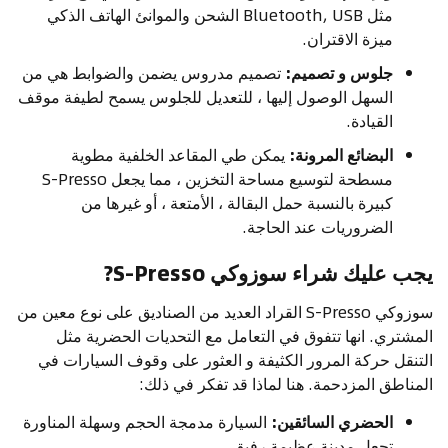
مثل Bluetooth, USB الشحن والموانئ الهاتف الذكي
ميزة الاقتران.
جلوس و تصميم:
تصميم مدروس يضمن والضوابط هي من
السهل الوصول إليها ، للتعديل للجلوس يسمح لطيفة موقف
القيادة.
البضائع المرونة:
يمكن طي المقاعد الخلفية مطوية
مسطحة لتوسيع مساحة التخزين ، مما يجعل S-Presso
كبيرة بالنسبة حمل البقالة ، الأمتعة ، أو غيرها من
الضروريات عند الحاجة.
يجب عليك شراء سوزوكي S-Presso?
سوزوكي S-Presso القراد العديد من الصناديق على نوع معين من
المشتري. انها تتفوق في التعامل مع التحديات الحضرية مثل
التنقل حركة المرور الكثيفة و العثور على وقوف السيارات في
المناطق المزدحمة. هنا لماذا قد تفكر في ذلك:
الحضري السائقين:
السيارة مدمجة الحجم وسهلة المناورة
تجعل مدينة عظيمة رفيق.