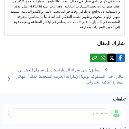
مصطفى كريم، الذي عمل في مجال البحث والتطوير السيارات بعمق لأكثر من
عشر سنوات. إنه يحب السيارات اليابانية، وقد أثرت عليهFeatures مثل الدقة
والاستدامة Energetique. في وقت فراغه، يحب الأنمي والكندو اليابانية، يستمد
منهم الإلهام لبحوث وتطوير أنظمة التحكم. كما أنه غالباً ما يشاطر المعرفة
المتقدمة في السيارات على المنصات، يساهم في ابتكار الصناعة ويضيف قوة
إلى تطوير السيارات بمعارفه.
شارك المقال
السابق
:
دبي شراء السيارات: دليل شامل للمبتدئين
التالي
:
قبل المملوكة تويوتا الإمارات العربية المتحدة: الدليل النهائي
السيارة الذكية الخيارات
تعليقات
إضافة تعليق...