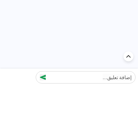
إضافة تعليق...
اكتشف السيارة في
الإمارات
تقييمات السيارات الشائعة حسب
تقييمات السيارات الشهيرة حسب
الماركة
السلسلة
تويوتا
جيتور T2 مراجعات
جيتور
جيتور اندفاع مراجعات
نيسان
نيسان باترول مراجعات