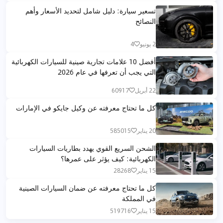
تسعير سيارة: دليل شامل لتحديد الأسعار وأهم
النصائح
2 يونيو
4
أفضل 10 علامات تجارية صينية للسيارات الكهربائية
التي يجب أن تعرفها في عام 2026
22 أبريل
60917
كل ما تحتاج معرفته عن وكيل جايكو في الإمارات
20 يناير
585015
الشحن السريع القوي يهدد بطاريات السيارات
الكهربائية: كيف يؤثر على عمرها؟
15 يناير
28268
كل ما تحتاج معرفته عن ضمان السيارات الصينية
في المملكة
15 يناير
519716