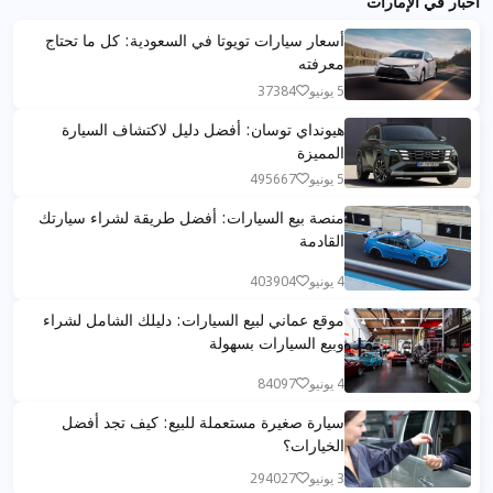
أخبار في الإمارات
أسعار سيارات تويوتا في السعودية: كل ما تحتاج
معرفته
5 يونيو
37384
هيونداي توسان: أفضل دليل لاكتشاف السيارة
المميزة
5 يونيو
495667
منصة بيع السيارات: أفضل طريقة لشراء سيارتك
القادمة
4 يونيو
403904
موقع عماني لبيع السيارات: دليلك الشامل لشراء
وبيع السيارات بسهولة
4 يونيو
84097
سيارة صغيرة مستعملة للبيع: كيف تجد أفضل
الخيارات؟
3 يونيو
294027