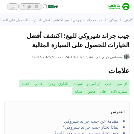
English
ـي
كارتي
ويكي
جيب جراند شيروكي للبيع: اكتشف أفضل الخيارات للحصول على السيارة
جيب جراند شيروكي للبيع: اكتشف أفضل
الخيارات للحصول على السيارة المثالية
مصطفى كريم
تم النشر
:
2025-10-24
تحديث
:
2026-07-27
علامات
اي سي
جيب
ان اس يو
سيات
للطرق الوعرة
عائلي
فخمة
سيارة SUV
فان
هجين
صيانة
الفهرس
مقدمة عن جيب جراند شيروكي
لماذا تختار جيب جراند شيروكي؟
كيف تختار جيب جراند شيروكي للبيع؟