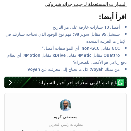
السيارات المستعملة لـ جيب جراند شيروكي
اقرأ أيضا
:
أفضل 10 سيارات خارقة على مر التاريخ
سبيشل 95 مقابل سوبر 98: فهم نوع الوقود الذي تحتاجه سيارتك في
الإمارات العربية المتحدة
GCC مقابل non-GCC: أي المواصفات أفضل؟
Quattro مقابل 4Matic مقابل xDrive مقابل 4Motion: أي نظام
دفع رباعي هو الأفضل للصحراء؟
من يملك Voyah: كل ما تحتاج إلى معرفته عن Voyah
تابع قناة كارتي لمعرفة آخر أخبار السيارات
مصطفى كريم
معلومات رئيس التحرير
: