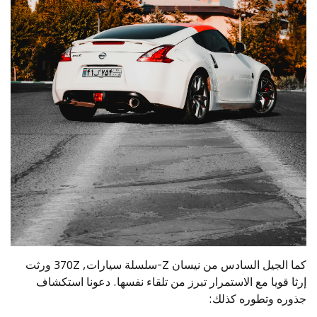
كما الجيل السادس من نيسان Z-سلسلة سيارات, 370Z ورثت
إرثا قويا مع الاستمرار تبرز من تلقاء نفسها. دعونا استكشاف
جذوره وتطوره كذلك: