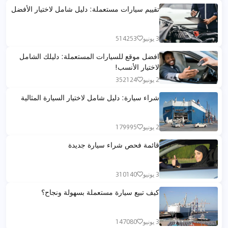
تقييم سيارات مستعملة: دليل شامل لاختيار الأفضل
3 يونيو
514253
افضل موقع للسيارات المستعملة: دليلك الشامل
لاختيار الأنسب!
2 يونيو
352124
شراء سيارة: دليل شامل لاختيار السيارة المثالية
2 يونيو
179995
قائمة فحص شراء سيارة جديدة
3 يونيو
310140
كيف تبيع سيارة مستعملة بسهولة ونجاح؟
3 يونيو
147080