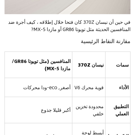
في حين أن نيسان 370Z كان فتحا خلال إطلاقه ، كيف أجرة ضد
المنافسين الحديثة مثل تويوتا GR86 أو مازدا MX-5?
مقارنة النقاط الرئيسية
المنافسين
(مثل تويوتا GR86/
سمات
نيسان 370Z
مازدا MX-5)
الأداء
قوية محرك V6
أصغر, eco-ودا محركات
التطبيق
محدودة تخزين
أكبر قليلا جذوع
العملي
خلفي
أبسط لوحة