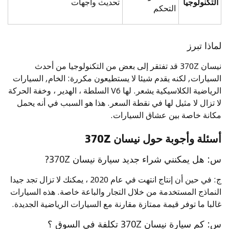
التكنولوجيا
تحديث واجهات
التحكم
لماذا تبرز
نيسان 370Z قد تفتقر إلى بعض من التكنولوجيا من أحدث
السيارات, لكنه يقدم شيئا لا يستطيعون مكررة: الخام, السيارات
الرياضية الكلاسيكية يشعر. لها V6 السلطة ، الهدير ، وخفة الحركة
لا تزال لا مثيل لها في نقطة السعر. هذا هو السبب في أنه يحمل
مكانة خاصة بين عشاق السيارات.
أسئلة وأجوبة حول نيسان 370Z
س: هل يمكنني شراء جديد سيارة نيسان 370Z?
ج: في حين أن إنتاج انتهت في عام 2020 ، يمكنك لا تزال تجد جيدا
النماذج المستخدمة من خلال التجار والباعة خاصة. هذه السيارات
غالبا ما توفر قيمة ممتازة مقارنة مع السيارات الرياضية الجديدة.
س: كم سيارة نيسان 370Z تكلفة في السوق ؟