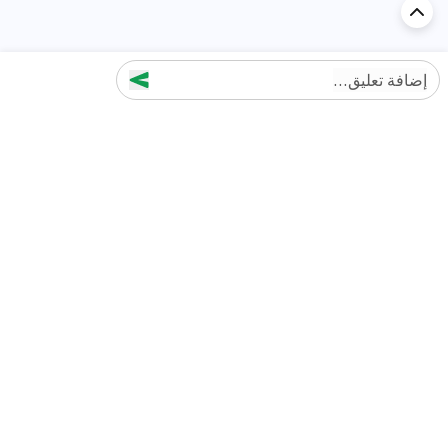
إضافة تعليق...
اكتشف السيارة في
الإمارات
تقييمات السيارات الشائعة حسب
تقييمات السيارات الشهيرة حسب
الماركة
السلسلة
تويوتا
جيتور T2 مراجعات
جيتور
جيتور اندفاع مراجعات
نيسان
نيسان باترول مراجعات
كيا
فورد منطقة فورد مراجعات
فورد
جيتور T1 مراجعات
بي إم دبليو
بورشه بورش 911 مراجعات
هيونداي
كيا سيلتوس مراجعات
MG
نيسان كيكس مراجعات
سوزوكي
تويوتا راف 4 مراجعات
ميتسوبيشي
كيا K5 مراجعات
أفضل السيارات الجديدة للبيع
أفضل السيارات المستعملة للبيع