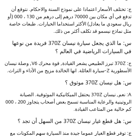
ج: تختلف الأسعار اعتمادا على نموذج السنة والاحكام. نتوقع أن
تدفع في أي مكان بين 70000 درهم إلى درهم من 130 ، 000 (أو
ريال سعودي ما يعادل) الأكثر استخداما الخيارات. طبعات خاصة
مثل نماذج نيسمو قد تكلف أكثر من ذلك.
س: ما الذي يجعل سيارة نيسان 370Z فريدة من نوعها
في السيارات الرياضية في العالم ؟
ج: 370Z تبرز الطبيعي يشعر القيادة, قوة محرك V6, وصلة نيسان
الأسطورية Z-سيارة العائلة. انها الخالدة مزيج من الأداء و التراث.
س: هل نيسان 370Z موثوق ؟
A: نعم, نيسان 370Z يحتفل الميكانيكية الموثوقية. الصيانة
الروتينية والرعاية المناسبة تسمح بعض أصحاب يتجاوز 200 ، 000
كم خالية من المتاعب القيادة.
س: هل قطع غيار نيسان 370Z من السهل أن تجد ؟
ج: توفر قطع الغيار عموما جيدة منذ السيارة سهم المكونات مع