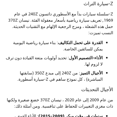
Z-سيارة التراث
Z-سلسلة سيارات بدأ مع الأسطوري داتسون 240Z في عام
1969, تعريف سيارة رياضية بأسعار معقولة الفئة. نيسان 370Z
حمل هذه الشعلة ، ومزج الرجعية الإلهام مع التقنيات الحديثة.
النسب تميزت:
القدرة على تحمل التكاليف
: بناء سيارة رياضية اليومية
يمكن للسائقين الخاصة.
الأداء-التصميم الأول
: تحديد أولويات متعة القيادة دون ترف
لا لزوم لها.
الأجيال التميز
: من 240Z إلى مبدع 350Z (سابقتها
المباشرة) ، كل نموذج ساهم في Z-سيارة أسطورة.
الأجيال التحديثات
من عام 2009 إلى عام 2020 ، نيسان 370Z خضع صغيرة ولكنها
ذات مغزى التغييرات للحفاظ على تنافسية. ومن أمثلة ذلك:
سنوات في وقت مبكر (2009-2015)
: الأداء القوي ،