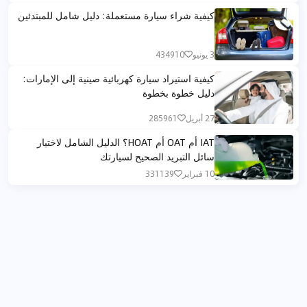
كيفية شراء سيارة مستعملة: دليل شامل للمبتدئين
3 يونيو
434910
كيفية استيراد سيارة كهربائية صينية إلى الإمارات:
دليل خطوة بخطوة
27 أبريل
285961
IAT أم OAT أم HOAT؟ الدليل الشامل لاختيار
سائل التبريد الصحيح لسيارتك
10 فبراير
331139