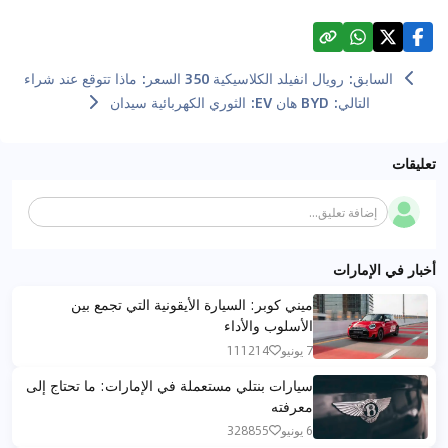
السابق
:
رويال انفيلد الكلاسيكية 350 السعر: ماذا تتوقع عند شراء
التالي
:
BYD هان EV: الثوري الكهربائية سيدان
تعليقات
إضافة تعليق...
أخبار في الإمارات
ميني كوبر: السيارة الأيقونية التي تجمع بين
الأسلوب والأداء
7 يونيو
111214
سيارات بنتلي مستعملة في الإمارات: ما تحتاج إلى
معرفته
6 يونيو
328855