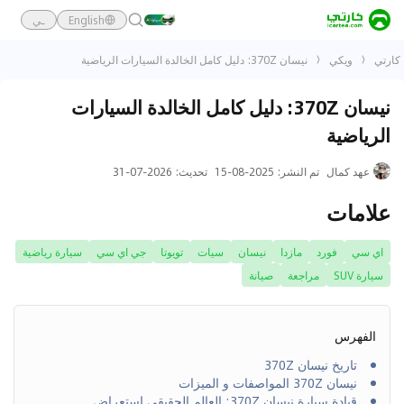
English
ـي
كارتي
ويكي
نيسان 370Z: دليل كامل الخالدة السيارات الرياضية
نيسان 370Z: دليل كامل الخالدة السيارات
الرياضية
عهد كمال
تم النشر
:
2025-08-15
تحديث
:
2026-07-31
علامات
اي سي
فورد
مازدا
نيسان
سيات
تويوتا
جي اي سي
سيارة رياضية
سيارة SUV
مراجعة
صيانة
الفهرس
تاريخ نيسان 370Z
نيسان 370Z المواصفات و الميزات
قيادة سيارة نيسان 370Z: العالم الحقيقي استعراض