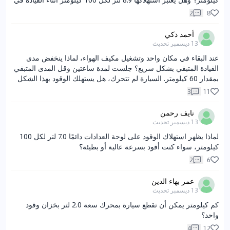
المدينة مرتفعًا؟ كيف يمكن فحص وتقليل استهلاك الوقود؟
2
8
أحمد ذكي
13 ديسمبر
تحديث
عند البقاء في مكان واحد وتشغيل مكيف الهواء، لماذا ينخفض مدى
القيادة المتبقي بشكل سريع؟ جلست لمدة ساعتين وقل المدى المتبقي
بمقدار 60 كيلومتر. السيارة لم تتحرك، هل يستهلك الوقود بهذا الشكل
العالي؟ هل الجميع يواجهون نفس المشكلة؟
3
11
نايف رحمن
13 ديسمبر
تحديث
لماذا يظهر استهلاك الوقود على لوحة العدادات دائمًا 7.0 لتر لكل 100
كيلومتر، سواء كنت أقود بسرعة عالية أو بطيئة؟
2
6
عمر بهاء الدين
13 ديسمبر
تحديث
كم كيلومتر يمكن أن تقطع سيارة بمحرك سعة 2.0 لتر بخزان وقود
واحد؟
4
12