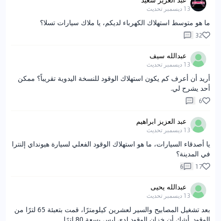
13 ديسمبر
تحديث
ما هو متوسط استهلاك الكهرباء لديكم، يا ملاك سيارات تسلا؟
32
عبدالله سيف
13 ديسمبر
تحديث
أريد أن أعرف كم يكون استهلاك الوقود للنسخة اليدوية تقريباً؟ ممكن
أحد يشرح لي.
6
عبد العزيز ابراهيم
13 ديسمبر
تحديث
يا أصدقاء السيارات، ما هو استهلاك الوقود الفعلي لسيارة هيونداي إلنترا
في المدينة؟
6
17
عبدالله يحيى
13 ديسمبر
تحديث
بعد تشغيل المصابيح والسير لعشرين كيلومترًا، قمت بتعبئة 65 لترًا من
الوقود. أشك أن خزان الوقود لدي ليس بسعة 80 لترًا.