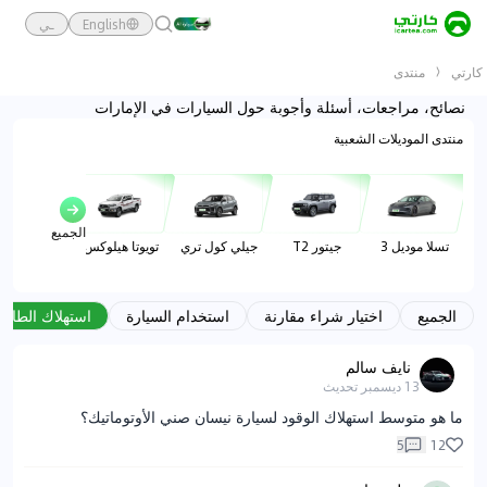
English
ـي
كارتي
منتدى
نصائح، مراجعات، أسئلة وأجوبة حول السيارات في الإمارات
منتدى الموديلات الشعبية
الجميع
تسلا موديل 3
جيتور T2
جيلي كول تري
تويوتا هيلوكس
تويوتا براد
الجميع
اختيار شراء مقارنة
استخدام السيارة
استهلاك الطاقة
نايف سالم
13 ديسمبر
تحديث
ما هو متوسط استهلاك الوقود لسيارة نيسان صني الأوتوماتيك؟
5
12