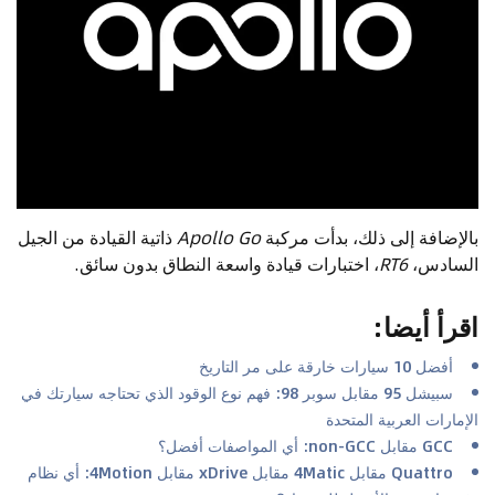
بالإضافة إلى ذلك، بدأت مركبة
Apollo Go
ذاتية القيادة من الجيل
السادس،
RT6
، اختبارات قيادة واسعة النطاق بدون سائق.
اقرأ أيضا
:
أفضل 10 سيارات خارقة على مر التاريخ
سبيشل 95 مقابل سوبر 98: فهم نوع الوقود الذي تحتاجه سيارتك في
الإمارات العربية المتحدة
GCC مقابل non-GCC: أي المواصفات أفضل؟
Quattro مقابل 4Matic مقابل xDrive مقابل 4Motion: أي نظام