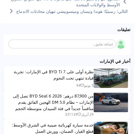
الأوسط والولايات المتحدة
التالي
:
رسميًا: هوندا ونيسان وميتسوبيشي تنهيان محادثات الاندماج
تعليقات
إضافة تعليق...
أخبار في الإمارات
نظرة أولى على BYD Ti 7 في الإمارات: تجربة
قيادة تنتهي تحت النجوم
5 يونيو
94
من 87,900 درهم: BYD Seal 6 2026 تصل إلى
الإمارات – نظام DM 5.0 الهجين الفائق يقدم
منافساً جديداً في فئة السيدان متوسطة الحجم
29 أبريل
331139
خدمة سيارة كهربائية صينية في الشرق الأوسط:
قطع الغيار، الضمان، وورش العمل