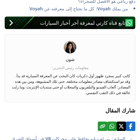
دفع رباعي هو الأفضل للصحراء؟
من يملك Voyah: كل ما تحتاج إلى معرفته عن Voyah
تابع قناة كارتي لمعرفة آخر أخبار السيارات
شون
معلومات رئيس التحرير
:
كاتب كبير بمجرد ظهور أول ذكريات كان البحث عن المعرفة السيارية قد بدأ.
وقد تم استكشاف مصادر معلومات مختلفة، حتى تلك المشبوهة، ومن بين هذه
المصادر: ألعاب الفيديو والتلفزيون والمجلات أو حتى منتديات الإنترنت. وما زلت
عالقة في ذلك الثقب النفسي.
شارك المقال
السابق
:
بي إم دبليو تحافظ على محركات V8 في أسواق الشرق