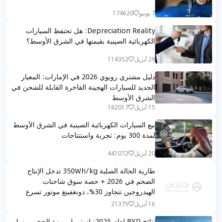
7 يونيو
174620
Depreciation Reality: هل تحتفظ السيارات
الكهربائية الصينية بقيمتها في الشرق الأوسط؟
29 أبريل
114352
دليل مشتري رويوي 2026 في الإمارات: المعيار
الجديد للسيارات الهجينة الفاخرة القابلة للشحن في
الشرق الأوسط
15 أبريل
182017
بيع السيارات الكهربائية الصينية في الشرق الأوسط
لمدة 300 يوم: تجربة واستنتاجات
20 أبريل
441072
طارية الحالة الصلبة 350Wh/kg تدخل الإنتاج
الضخم في 2026 + حصة سوق شاحنات
الهيدروجين تتجاوز 30%، دونغفينغ موتور تسرع
توسعها في الشرق الأوسط بمحفظة كاملة
16 أبريل
21375
نتائج BYD لعام 2025: استمرار ميزة الحجم، بينما