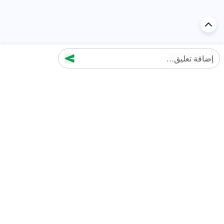
إضافة تعليق...
اكتشف السيارة في
الإمارات
تقييمات السيارات الشائعة حسب
تقييمات السيارات الشهيرة حسب
الماركة
السلسلة
تويوتا
جيتور T2 مراجعات
جيتور
جيتور اندفاع مراجعات
نيسان
نيسان باترول مراجعات
كيا
فورد منطقة فورد مراجعات
فورد
جيتور T1 مراجعات
بي إم دبليو
بورشه بورش 911 مراجعات
هيونداي
كيا سيلتوس مراجعات
MG
نيسان كيكس مراجعات
سوزوكي
تويوتا راف 4 مراجعات
ميتسوبيشي
كيا K5 مراجعات