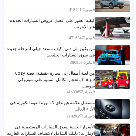
6 يونيو
418741
كيفية العثور على أفضل عروض السيارات الجديدة
عبر الإنترنت
5 يونيو
471684
من بكين إلى دبي: كيف تستعد جيلي لمرحلة جديدة
في سوق السيارات الخليجي
6 مايو
380809
من لعبة أطفال إلى سيارة حقيقية: قصة Cozy
Coupe بالحجم الكامل المبنية على سوزوكي
سويفت
9 فبراير
416336
مستقبل علامة هيونداي N: ثورة القوة الكورية في
الأداء العالي
5 فبراير
214292
الأسرار الخفية لسوق السيارات المستعملة في
الإمارات: دليلك الشامل لاكتشاف السيارات الغارقة