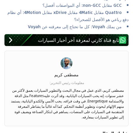
GCC مقابل non-GCC: أي المواصفات أفضل؟
Quattro مقابل 4Matic مقابل xDrive مقابل 4Motion: أي نظام
دفع رباعي هو الأفضل للصحراء؟
من يملك Voyah: كل ما تحتاج إلى معرفته عن Voyah
تابع قناة كارتي لمعرفة آخر أخبار السيارات
مصطفى كريم
معلومات رئيس التحرير
:
مصطفى كريم، الذي عمل في مجال البحث والتطوير السيارات بعمق لأكثر من
عشر سنوات. إنه يحب السيارات اليابانية، وقد أثرت عليهFeatures مثل الدقة
والاستدامة Energetique. في وقت فراغه، يحب الأنمي والكندو اليابانية، يستمد
منهم الإلهام لبحوث وتطوير أنظمة التحكم. كما أنه غالباً ما يشاطر المعرفة
المتقدمة في السيارات على المنصات، يساهم في ابتكار الصناعة ويضيف قوة
إلى تطوير السيارات بمعارفه.