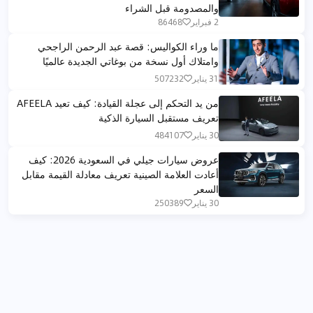
والمصدومة قبل الشراء
2 فبراير
86468
ما وراء الكواليس: قصة عبد الرحمن الراجحي
وامتلاك أول نسخة من بوغاتي الجديدة عالميًا
31 يناير
507232
من يد التحكم إلى عجلة القيادة: كيف تعيد AFEELA
تعريف مستقبل السيارة الذكية
30 يناير
484107
عروض سيارات جيلي في السعودية 2026: كيف
أعادت العلامة الصينية تعريف معادلة القيمة مقابل
السعر
30 يناير
250389