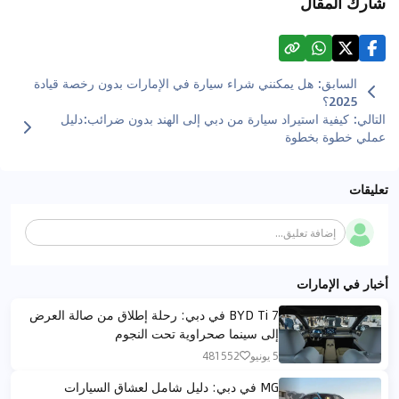
شارك المقال
السابق
:
هل يمكنني شراء سيارة في الإمارات بدون رخصة قيادة
2025؟
التالي
:
كيفية استيراد سيارة من دبي إلى الهند بدون ضرائب:دليل
عملي خطوة بخطوة
تعليقات
إضافة تعليق...
أخبار في الإمارات
BYD Ti 7 في دبي: رحلة إطلاق من صالة العرض
إلى سينما صحراوية تحت النجوم
5 يونيو
481552
MG في دبي: دليل شامل لعشاق السيارات