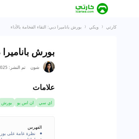
كارتي
ويكي
بورش باناميرا دبي: التقاء الفخامة بالأداء
بورش باناميرا د
شون
تم النشر
:
25-10-21
علامات
اي سي
ان اس يو
بورش
الفهرس
نظرة عامة على بورشه