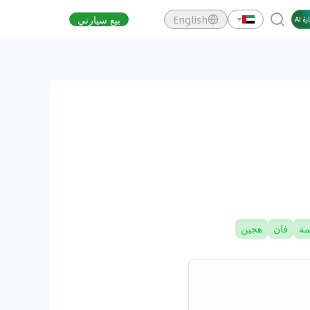
English
بيع سيارتي
مة
فان
هجين