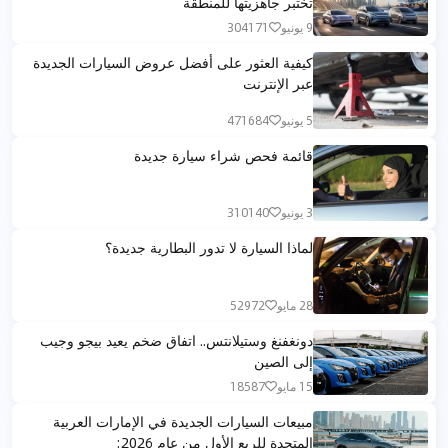
تختبر جاهزيتها للمنطقة
9 يونيو
304171
كيفية العثور على أفضل عروض السيارات الجديدة
عبر الإنترنت
5 يونيو
471684
قائمة فحص شراء سيارة جديدة
3 يونيو
310140
لماذا السيارة لا تدور البطارية جديدة؟
28 مايو
52972
دونغفنغ وستيلانتس.. اتفاق ضخم يعيد بيجو وجيب
إلى الصين
15 مايو
18587
مبيعات السيارات الجديدة في الإمارات العربية
المتحدة للربع الأول من عام 2026: