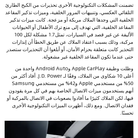
تضمنت المشكلات التكنولوجية الأخرى تحذيرات من الكبح الطارئ
التلقائي العكسي، وتنبيهات المرور الخلفية، وميزات تذكير المقاعد
الخلفية التي وجدها الملاك مربكة أو مزعجة. كانت ميزات تذكير
المقاعد الخلفية، التي تهدف إلى منع ترك الأطفال أو الحيوانات
الأليفة عن غير قصد في السيارات، تمثل 1.7 مشكلة لكل 100
مركبة، وذلك بسبب اعتقاد الملاك عن طريق الخطأ أن إنذارات
التحذير كانت متعلقة بحزام الأمان، أو أبلغوا أن التحذيرات ستصدر
حتى عندما تكون المقاعد الخلفية غير مشغولة.
وظلت وظيفة Apple CarPlay وAndroid Auto واحدة من
أعلى 10 شكاوى من الملاك، وفقًا لـ J.D. Power. أفاد أكثر من
50% من مستخدمي Apple و42% من مستخدمي Samsung
أنهم يستخدمون ميزات الاتصال الخاصة بهم في كل مرة يقودون
فيها، لكن الملاك كثيرًا ما أفادوا بصعوبات في الاتصال بالمركبة أو
فقدان الاتصال. ومع ذلك، أظهرت الميزات التكنولوجية الأخرى
تحسنًا.