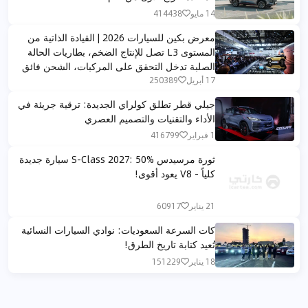
14 مايو
414438
معرض بكين للسيارات 2026 | القيادة الذاتية من
المستوى L3 تصل للإنتاج الضخم، بطاريات الحالة
الصلبة تدخل التحقق على المركبات، الشحن فائق
السرعة يدخل عصر الميغاواط – خمسة اتجاهات
17 أبريل
250389
تكنولوجية تعيد تشكيل الصناعة، الشرق الأوسط
جيلي قطر تطلق كولراي الجديدة: ترقية جريئة في
يستقبل عصراً جديداً للسيارات الك
الأداء والتقنيات والتصميم العصري
1 فبراير
416799
ثورة مرسيدس S-Class 2027: 50% سيارة جديدة
كلياً - V8 يعود أقوى!
21 يناير
60917
كات السرعة السعوديات: نوادي السيارات النسائية
تُعيد كتابة تاريخ الطرق!
18 يناير
151229