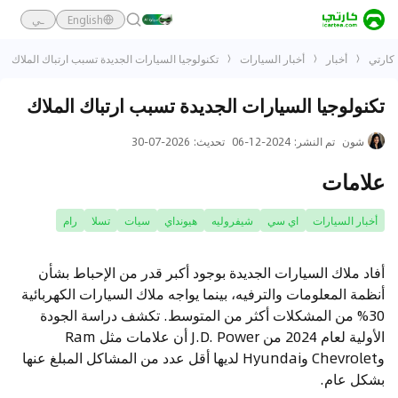
English
ـي
كارتي
أخبار
أخبار السيارات
تكنولوجيا السيارات الجديدة تسبب ارتباك الملاك
تكنولوجيا السيارات الجديدة تسبب ارتباك الملاك
شون
تم النشر
:
2024-12-06
تحديث
:
2026-07-30
علامات
أخبار السيارات
اي سي
شيفروليه
هيونداي
سيات
تسلا
رام
أفاد ملاك السيارات الجديدة بوجود أكبر قدر من الإحباط بشأن
أنظمة المعلومات والترفيه، بينما يواجه ملاك السيارات الكهربائية
30% من المشكلات أكثر من المتوسط. تكشف دراسة الجودة
الأولية لعام 2024 من J.D. Power أن علامات مثل Ram
وChevrolet وHyundai لديها أقل عدد من المشاكل المبلغ عنها
بشكل عام.