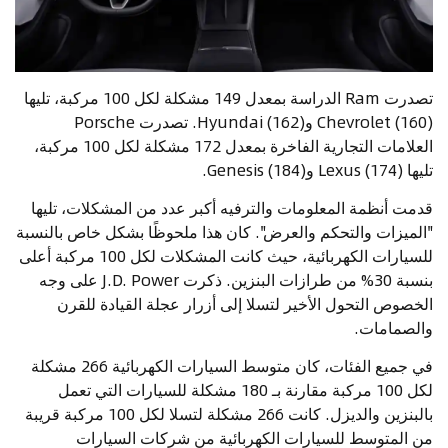
تصدرت Ram الدراسة بمعدل 149 مشكلة لكل 100 مركبة، تليها
Chevrolet (160) وHyundai (162). تصدرت Porsche
العلامات التجارية الفاخرة بمعدل 172 مشكلة لكل 100 مركبة،
تليها Lexus (174) وGenesis (184).
قدمت أنظمة المعلومات والترفيه أكبر عدد من المشكلات، تليها
"الميزات والتحكم والعرض". كان هذا ملحوظًا بشكل خاص بالنسبة
للسيارات الكهربائية، حيث كانت المشكلات لكل 100 مركبة أعلى
بنسبة 30% من طرازات البنزين. ذكرت J.D. Power على وجه
الخصوص التحول الأخير لتسلا إلى أزرار عجلة القيادة للقرن
والصمامات.
في جميع الفئات، كان متوسط السيارات الكهربائية 266 مشكلة
لكل 100 مركبة مقارنة بـ 180 مشكلة للسيارات التي تعمل
بالبنزين والديزل. كانت 266 مشكلة لتسلا لكل 100 مركبة قريبة
من المتوسط للسيارات الكهربائية من شركات السيارات